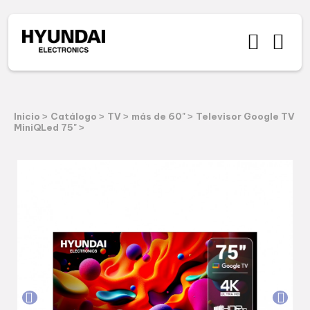
Inicio
Catálogo
TV
más de 60"
Televisor Google TV
>
>
>
>
MiniQLed 75"
>