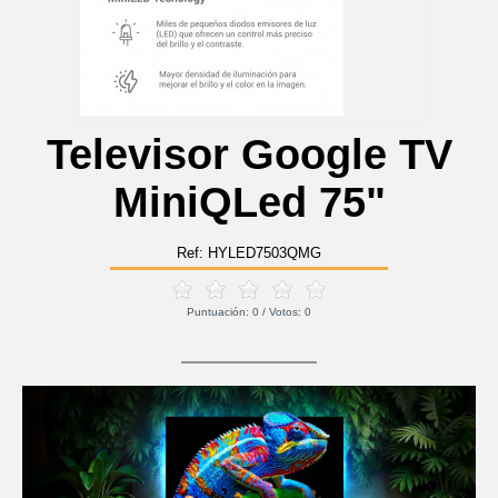
Televisor Google TV
MiniQLed 75"
Ref: HYLED7503QMG
Puntuación:
0
/ Votos:
0