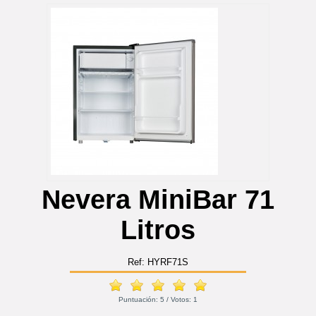
Nevera MiniBar 71
Litros
Ref: HYRF71S
Puntuación:
5
/ Votos:
1