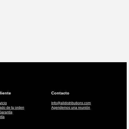
liente
Contacto
vicio
Info@alldistributions.com
tado de tu orden
Agendemos una reunión
Garantía
tía